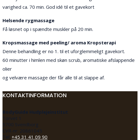
varighed ca. 70 min. God idé til et gavekort
Helsende rygmassage
Få løsnet op i spændte muskler på 20 min.
Kropsmassage med peeling/ aroma Kropsterapi
Denne behandling er no 1. til et uforglemmeligt gavekort.
60 minutter i himlen med skøn scrub, aromatiske afslappende
olier
og velvære massage der får alle til at slappe af.
KONTAKTINFORMATION
BodyGuide Hudplejeinstitut
Torvet 1
5700 Svendborg
CVR-nr: 20861045
Tel:
+45 31 41 09 90