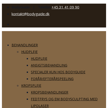
BodyGuide | Telefon
+45 31 41 09 90
kontakt@bodyguide.dk
BEHANDLINGER
HUDPLEJE
HUDPLEJE
ANSIGTSBEHANDLING
SPECIALER KUN HOS BODYGUIDE
FORÅR/EFTERÅRSPEELING
KROPSPLEJE
KROPSBEHANDLINGER
FEDTFRYS OG EM BODYSCULPTING MED
LIPOLASER