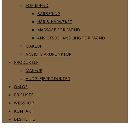
FOR MÆND
BARBERING
HÅR & HÅRVÆKST
MASSAGE FOR MÆND
ANSIGTSBEHANDLING FOR MÆND
MAKEUP
ANSIGTS AKUPUNKTUR
PRODUKTER
MAKEUP
HUDPLEJEPRODUKTER
OM OS
PRISLISTE
WEBSHOP
KONTAKT
BESTIL TID