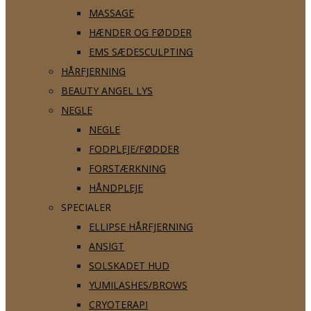
MASSAGE
HÆNDER OG FØDDER
EMS SÆDESCULPTING
HÅRFJERNING
BEAUTY ANGEL LYS
NEGLE
NEGLE
FODPLEJE/FØDDER
FORSTÆRKNING
HÅNDPLEJE
SPECIALER
ELLIPSE HÅRFJERNING
ANSIGT
SOLSKADET HUD
YUMILASHES/BROWS
CRYOTERAPI