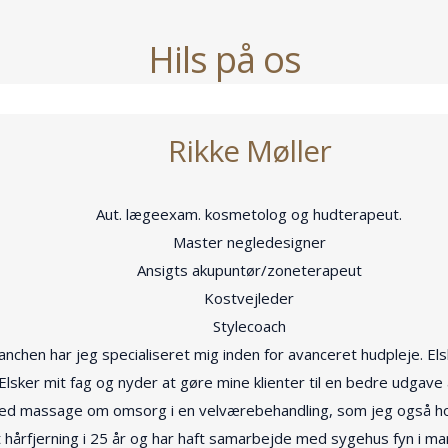
Hils på os
Rikke Møller
Aut. lægeexam. kosmetolog og hudterapeut.
Master negledesigner
Ansigts akupuntør/zoneterapeut
Kostvejleder
Stylecoach
chen har jeg specialiseret mig inden for avanceret hudpleje. El
sker mit fag og nyder at gøre mine klienter til en bedre udgave af
med massage om omsorg i en velværebehandling, som jeg også hol
 hårfjerning i 25 år og har haft samarbejde med sygehus fyn i man