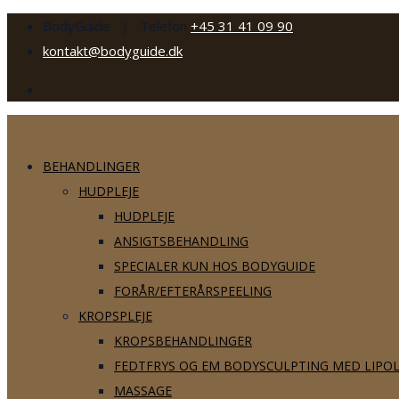
BodyGuide | Telefon
+45 31 41 09 90
kontakt@bodyguide.dk
BEHANDLINGER
HUDPLEJE
HUDPLEJE
ANSIGTSBEHANDLING
SPECIALER KUN HOS BODYGUIDE
FORÅR/EFTERÅRSPEELING
KROPSPLEJE
KROPSBEHANDLINGER
FEDTFRYS OG EM BODYSCULPTING MED LIPO
MASSAGE