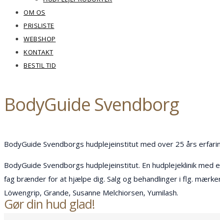
OM OS
PRISLISTE
WEBSHOP
KONTAKT
BESTIL TID
BodyGuide Svendborg
BodyGuide Svendborgs hudplejeinstitut med over 25 års erfarin
BodyGuide Svendborgs hudplejeinstitut. En hudplejeklinik med ef
fag brænder for at hjælpe dig. Salg og behandlinger i flg. mærke
Löwengrip, Grande, Susanne Melchiorsen, Yumilash.
Gør din hud glad!