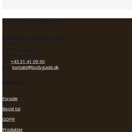
KONTAKTINFORMATION
BodyGuide Hudplejeinstitut
Torvet 1
5700 Svendborg
CVR-nr: 20861045
Tel:
+45 31 41 09 90
Mail:
kontakt@bodyguide.dk
INDHOLD
Forside
Bestil tid
GDPR
Produkter