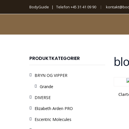
BodyGuide | Telefon
+45 31 41 09 90
kontakt@bod
bl
PRODUKTKATEGORIER
BRYN OG VIPPER
Grande
Clart
DIVERSE
Elizabeth Arden PRO
Escentric Molecules