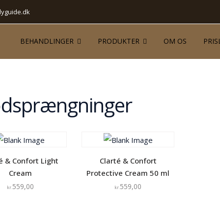
yguide.dk
BEHANDLINGER
PRODUKTER
OM OS
PRIS
odsprængninger
é & Confort Light
Clarté & Confort
Cream
Protective Cream 50 ml
559,00
559,00
kr.
kr.