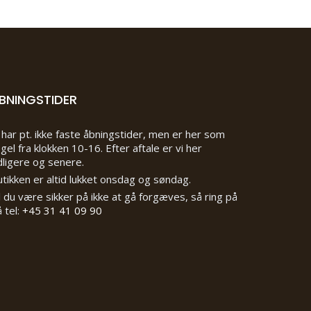
BNINGSTIDER
 har pt. ikke faste åbningstider, men er her som
gel fra klokken 10-16. Efter aftale er vi her
dligere og senere.
tikken er altid lukket onsdag og søndag.
l du være sikker på ikke at gå forgæves, så ring på
 tel:
+45 31 41 09 90