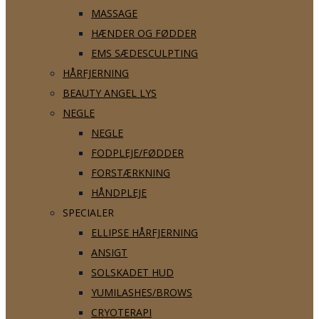
MASSAGE
HÆNDER OG FØDDER
EMS SÆDESCULPTING
HÅRFJERNING
BEAUTY ANGEL LYS
NEGLE
NEGLE
FODPLEJE/FØDDER
FORSTÆRKNING
HÅNDPLEJE
SPECIALER
ELLIPSE HÅRFJERNING
ANSIGT
SOLSKADET HUD
YUMILASHES/BROWS
CRYOTERAPI