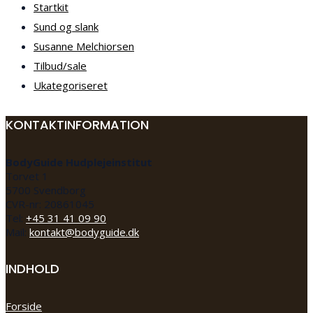
Startkit
Sund og slank
Susanne Melchiorsen
Tilbud/sale
Ukategoriseret
KONTAKTINFORMATION
BodyGuide Hudplejeinstitut
Torvet 1
5700 Svendborg
CVR-nr: 20861045
Tel:
+45 31 41 09 90
Mail:
kontakt@bodyguide.dk
INDHOLD
Forside