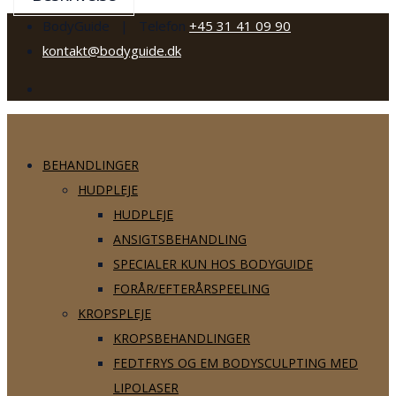
BodyGuide | Telefon
+45 31 41 09 90
kontakt@bodyguide.dk
BEHANDLINGER
HUDPLEJE
HUDPLEJE
ANSIGTSBEHANDLING
SPECIALER KUN HOS BODYGUIDE
FORÅR/EFTERÅRSPEELING
KROPSPLEJE
KROPSBEHANDLINGER
FEDTFRYS OG EM BODYSCULPTING MED
LIPOLASER