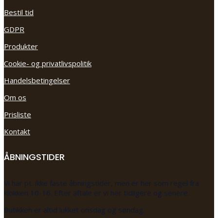
Bestil tid
GDPR
Produkter
Cookie- og privatlivspolitik
Handelsbetingelser
Om os
Prisliste
Kontakt
ÅBNINGSTIDER
Vi har pt. ikke faste åbningstider, men er her som regel fra
klokken 10-16. Efter aftale er vi her tidligere og senere.
Butikken er altid lukket onsdag og søndag.