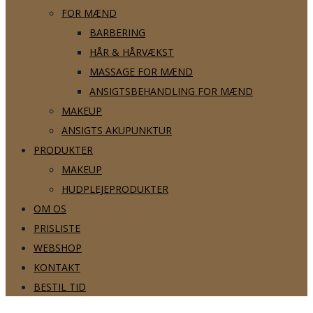
FOR MÆND
BARBERING
HÅR & HÅRVÆKST
MASSAGE FOR MÆND
ANSIGTSBEHANDLING FOR MÆND
MAKEUP
ANSIGTS AKUPUNKTUR
PRODUKTER
MAKEUP
HUDPLEJEPRODUKTER
OM OS
PRISLISTE
WEBSHOP
KONTAKT
BESTIL TID