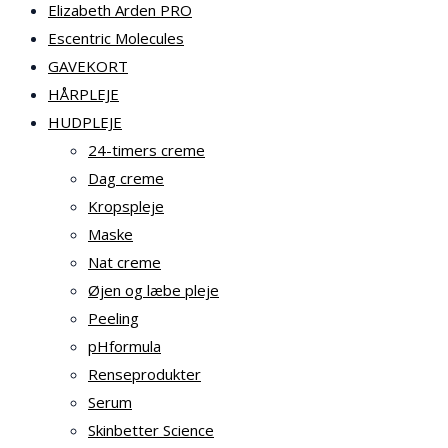
Elizabeth Arden PRO
Escentric Molecules
GAVEKORT
HÅRPLEJE
HUDPLEJE
24-timers creme
Dag creme
Kropspleje
Maske
Nat creme
Øjen og læbe pleje
Peeling
pHformula
Renseprodukter
Serum
Skinbetter Science