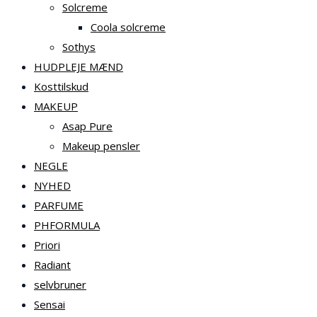
Solcreme
Coola solcreme
Sothys
HUDPLEJE MÆND
Kosttilskud
MAKEUP
Asap Pure
Makeup pensler
NEGLE
NYHED
PARFUME
PHFORMULA
Priori
Radiant
selvbruner
Sensai