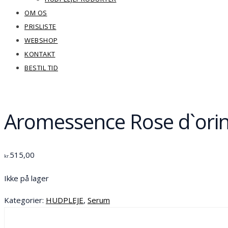
OM OS
PRISLISTE
WEBSHOP
KONTAKT
BESTIL TID
Aromessence Rose d`orin
515,00
kr.
Ikke på lager
Kategorier:
HUDPLEJE
,
Serum