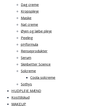
Dag creme
Kropspleje
Maske
Nat creme
Øjen og læbe pleje
Peeling
pHformula
Renseprodukter
Serum
Skinbetter Science
Solcreme
Coola solcreme
Sothys
HUDPLEJE MÆND
Kosttilskud
MAKEUP