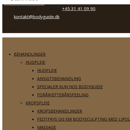
BodyGuide | Telefon
+45 31 41 09 90
kontakt@bodyguide.dk
BEHANDLINGER
HUDPLEJE
HUDPLEJE
ANSIGTSBEHANDLING
SPECIALER KUN HOS BODYGUIDE
FORÅR/EFTERÅRSPEELING
KROPSPLEJE
KROPSBEHANDLINGER
FEDTFRYS OG EM BODYSCULPTING MED LIPO
MASSAGE