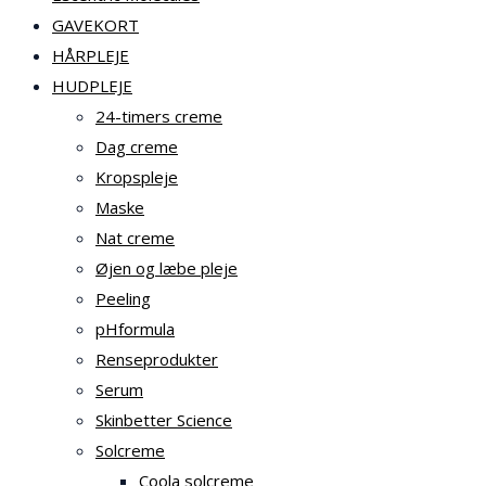
GAVEKORT
HÅRPLEJE
HUDPLEJE
24-timers creme
Dag creme
Kropspleje
Maske
Nat creme
Øjen og læbe pleje
Peeling
pHformula
Renseprodukter
Serum
Skinbetter Science
Solcreme
Coola solcreme