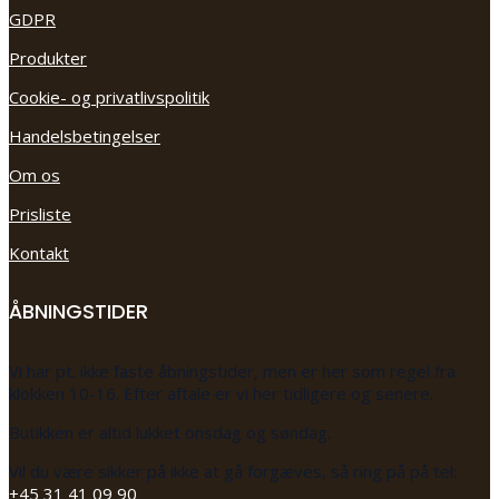
GDPR
Produkter
Cookie- og privatlivspolitik
Handelsbetingelser
Om os
Prisliste
Kontakt
ÅBNINGSTIDER
Vi har pt. ikke faste åbningstider, men er her som regel fra
klokken 10-16. Efter aftale er vi her tidligere og senere.
Butikken er altid lukket onsdag og søndag.
Vil du være sikker på ikke at gå forgæves, så ring på på tel:
+45 31 41 09 90