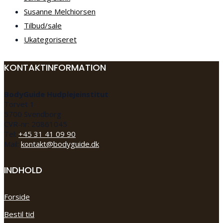
Susanne Melchiorsen
Tilbud/sale
Ukategoriseret
KONTAKTINFORMATION
BodyGuide Hudplejeinstitut
Torvet 1
5700 Svendborg
CVR-nr: 20861045
Tel:
+45 31 41 09 90
Mail:
kontakt@bodyguide.dk
INDHOLD
Forside
Bestil tid