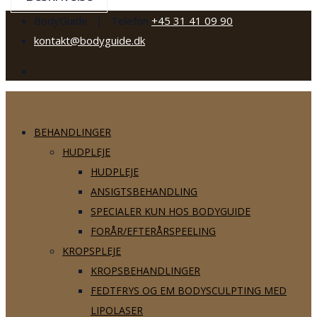
BodyGuide | Telefon
+45 31 41 09 90
kontakt@bodyguide.dk
BEHANDLINGER
HUDPLEJE
HUDPLEJE
ANSIGTSBEHANDLING
SPECIALER KUN HOS BODYGUIDE
FORÅR/EFTERÅRSPEELING
KROPSPLEJE
KROPSBEHANDLINGER
FEDTFRYS OG EM BODYSCULPTING MED
LIPOLASER