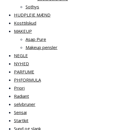
Sothys
HUDPLEJE MÆND
Kosttilskud
MAKEUP
Asap Pure
Makeup pensler
NEGLE
NYHED
PARFUME
PHFORMULA
Priori
Radiant
selvbruner
Sensai
Startkit
Sund og slank