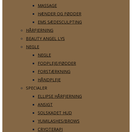
MASSAGE
HÆNDER OG FØDDER
EMS SÆDESCULPTING
HÅRFJERNING
BEAUTY ANGEL LYS
NEGLE
NEGLE
FODPLEJE/FØDDER
FORSTÆRKNING
HÅNDPLEJE
SPECIALER
ELLIPSE HÅRFJERNING
ANSIGT
SOLSKADET HUD
YUMILASHES/BROWS
CRYOTERAPI