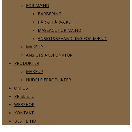
FOR MÆND
BARBERING
HÅR & HÅRVÆKST
MASSAGE FOR MÆND
ANSIGTSBEHANDLING FOR MÆND
MAKEUP
ANSIGTS AKUPUNKTUR
PRODUKTER
MAKEUP
HUDPLEJEPRODUKTER
OM OS
PRISLISTE
WEBSHOP
KONTAKT
BESTIL TID