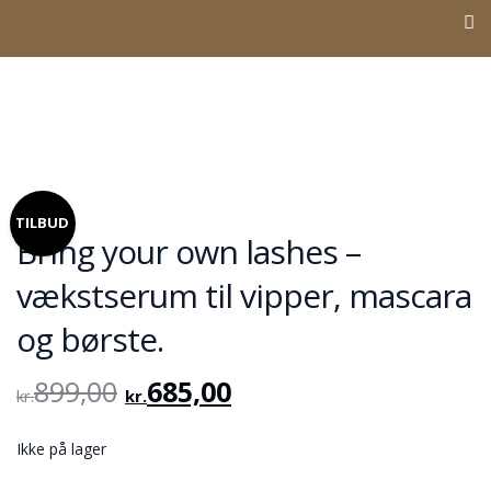
TILBUD
Bring your own lashes –
vækstserum til vipper, mascara
og børste.
899,00
685,00
kr.
kr.
Ikke på lager