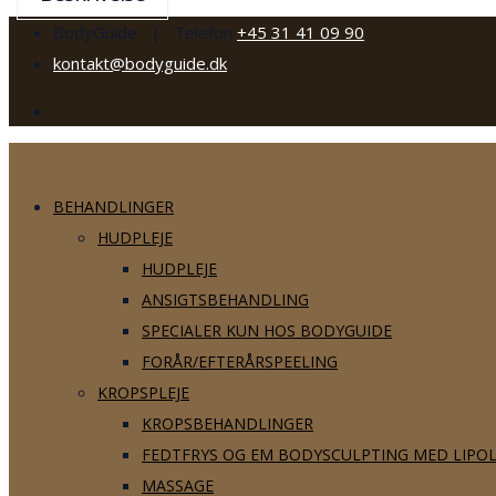
BodyGuide | Telefon
+45 31 41 09 90
kontakt@bodyguide.dk
BEHANDLINGER
HUDPLEJE
HUDPLEJE
ANSIGTSBEHANDLING
SPECIALER KUN HOS BODYGUIDE
FORÅR/EFTERÅRSPEELING
KROPSPLEJE
KROPSBEHANDLINGER
FEDTFRYS OG EM BODYSCULPTING MED LIPO
MASSAGE