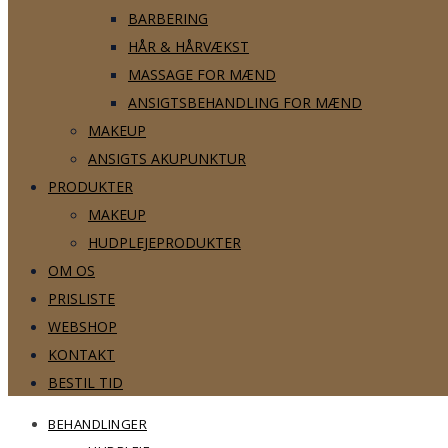
BARBERING
HÅR & HÅRVÆKST
MASSAGE FOR MÆND
ANSIGTSBEHANDLING FOR MÆND
MAKEUP
ANSIGTS AKUPUNKTUR
PRODUKTER
MAKEUP
HUDPLEJEPRODUKTER
OM OS
PRISLISTE
WEBSHOP
KONTAKT
BESTIL TID
BEHANDLINGER