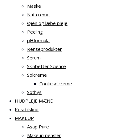
Maske
Nat creme
Øjen og læbe pleje
Peeling
pHformula
Renseprodukter
Serum
Skinbetter Science
Solcreme
Coola solcreme
Sothys
HUDPLEJE MÆND
Kosttilskud
MAKEUP
Asap Pure
Makeup pensler