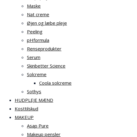
Maske
Nat creme
Øjen og læbe pleje
Peeling
pHformula
Renseprodukter
Serum
Skinbetter Science
Solcreme
Coola solcreme
Sothys
HUDPLEJE MÆND
Kosttilskud
MAKEUP
Asap Pure
Makeup pensler