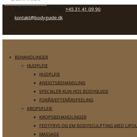
BodyGuide | Telefon
+45 31 41 09 90
kontakt@bodyguide.dk
BEHANDLINGER
HUDPLEJE
HUDPLEJE
ANSIGTSBEHANDLING
SPECIALER KUN HOS BODYGUIDE
FORÅR/EFTERÅRSPEELING
KROPSPLEJE
KROPSBEHANDLINGER
FEDTFRYS OG EM BODYSCULPTING MED LIPO
MASSAGE