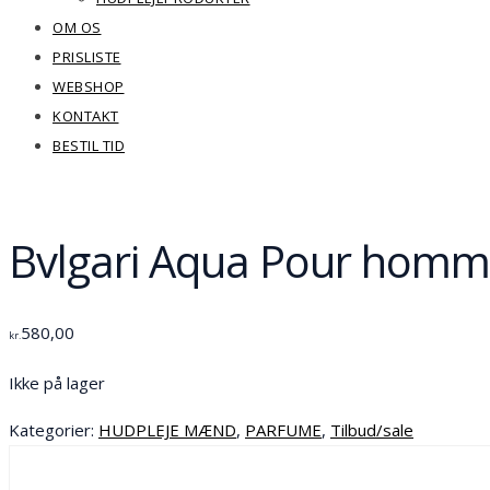
OM OS
PRISLISTE
WEBSHOP
KONTAKT
BESTIL TID
Bvlgari Aqua Pour homme
580,00
kr.
Ikke på lager
Kategorier:
HUDPLEJE MÆND
,
PARFUME
,
Tilbud/sale