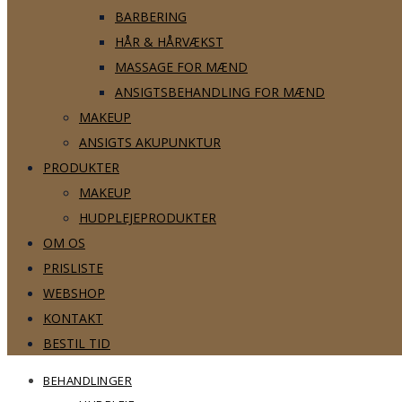
BARBERING
HÅR & HÅRVÆKST
MASSAGE FOR MÆND
ANSIGTSBEHANDLING FOR MÆND
MAKEUP
ANSIGTS AKUPUNKTUR
PRODUKTER
MAKEUP
HUDPLEJEPRODUKTER
OM OS
PRISLISTE
WEBSHOP
KONTAKT
BESTIL TID
BEHANDLINGER