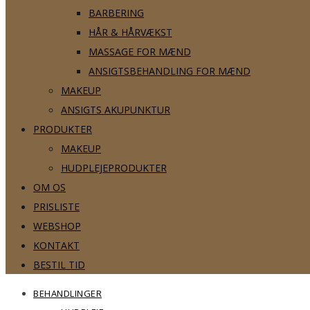
BARBERING
HÅR & HÅRVÆKST
MASSAGE FOR MÆND
ANSIGTSBEHANDLING FOR MÆND
MAKEUP
ANSIGTS AKUPUNKTUR
PRODUKTER
MAKEUP
HUDPLEJEPRODUKTER
OM OS
PRISLISTE
WEBSHOP
KONTAKT
BESTIL TID
BEHANDLINGER