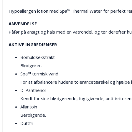
Hypoallergen lotion med Spa™ Thermal Water for perfekt ren
ANVENDELSE
Påfør på ansigt og hals med en vatrondel, og tør derefter h
AKTIVE INGREDIENSER
Bomuldsekstrakt
Blødgører.
Spa™ termisk vand
For at afbalancere hudens tolerancetærskel og hjælpe
D-Panthenol
Kendt for sine blødgørende, fugtgivende, anti-irrite
Allantoin
Beroligende.
Duftfri