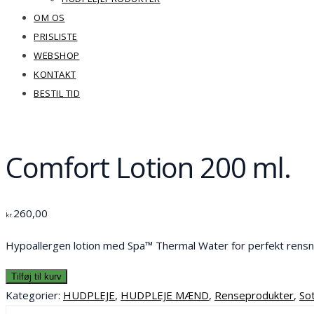
OM OS
PRISLISTE
WEBSHOP
KONTAKT
BESTIL TID
Comfort Lotion 200 ml.
260,00
kr.
Hypoallergen lotion med Spa™ Thermal Water for perfekt rensni
Tilføj til kurv
Kategorier:
HUDPLEJE
,
HUDPLEJE MÆND
,
Renseprodukter
,
So