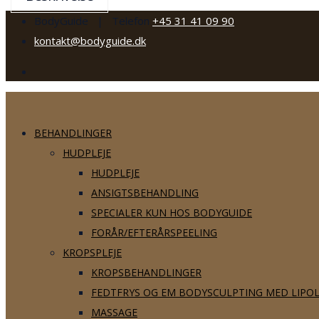
BodyGuide | Telefon
+45 31 41 09 90
kontakt@bodyguide.dk
BEHANDLINGER
HUDPLEJE
HUDPLEJE
ANSIGTSBEHANDLING
SPECIALER KUN HOS BODYGUIDE
FORÅR/EFTERÅRSPEELING
KROPSPLEJE
KROPSBEHANDLINGER
FEDTFRYS OG EM BODYSCULPTING MED LIPO
MASSAGE