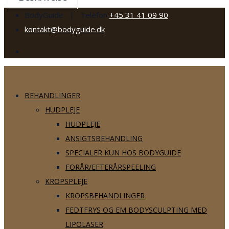
BodyGuide | Telefon
+45 31 41 09 90
kontakt@bodyguide.dk
BEHANDLINGER
HUDPLEJE
HUDPLEJE
ANSIGTSBEHANDLING
SPECIALER KUN HOS BODYGUIDE
FORÅR/EFTERÅRSPEELING
KROPSPLEJE
KROPSBEHANDLINGER
FEDTFRYS OG EM BODYSCULPTING MED
LIPOLASER