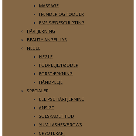
MASSAGE
HÆNDER OG FØDDER
EMS SÆDESCULPTING
HÅRFJERNING
BEAUTY ANGEL LYS
NEGLE
NEGLE
FODPLEJE/FØDDER
FORSTÆRKNING
HÅNDPLEJE
SPECIALER
ELLIPSE HÅRFJERNING
ANSIGT
SOLSKADET HUD
YUMILASHES/BROWS
CRYOTERAPI