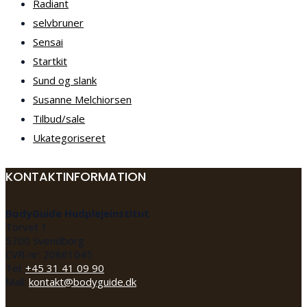
Radiant
selvbruner
Sensai
Startkit
Sund og slank
Susanne Melchiorsen
Tilbud/sale
Ukategoriseret
KONTAKTINFORMATION
BodyGuide Hudplejeinstitut
Torvet 1
5700 Svendborg
CVR-nr: 20861045
Tel:
+45 31 41 09 90
Mail:
kontakt@bodyguide.dk