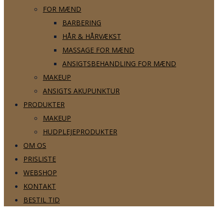
FOR MÆND
BARBERING
HÅR & HÅRVÆKST
MASSAGE FOR MÆND
ANSIGTSBEHANDLING FOR MÆND
MAKEUP
ANSIGTS AKUPUNKTUR
PRODUKTER
MAKEUP
HUDPLEJEPRODUKTER
OM OS
PRISLISTE
WEBSHOP
KONTAKT
BESTIL TID