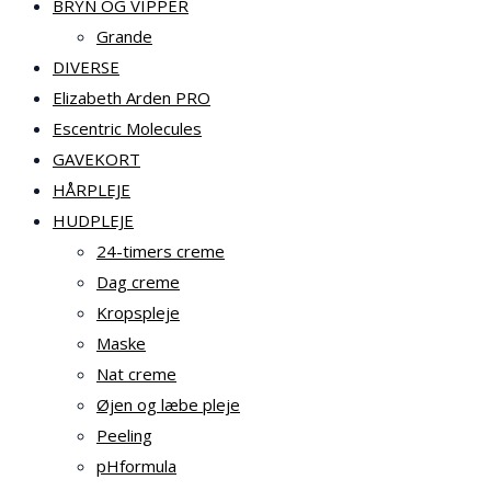
BRYN OG VIPPER
Grande
DIVERSE
Elizabeth Arden PRO
Escentric Molecules
GAVEKORT
HÅRPLEJE
HUDPLEJE
24-timers creme
Dag creme
Kropspleje
Maske
Nat creme
Øjen og læbe pleje
Peeling
pHformula