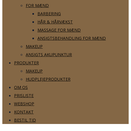
FOR MÆND
BARBERING
HÅR & HÅRVÆKST
MASSAGE FOR MÆND
ANSIGTSBEHANDLING FOR MÆND
MAKEUP
ANSIGTS AKUPUNKTUR
PRODUKTER
MAKEUP
HUDPLEJEPRODUKTER
OM OS
PRISLISTE
WEBSHOP
KONTAKT
BESTIL TID