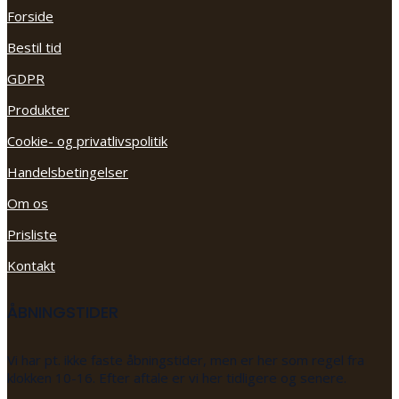
Forside
Bestil tid
GDPR
Produkter
Cookie- og privatlivspolitik
Handelsbetingelser
Om os
Prisliste
Kontakt
ÅBNINGSTIDER
Vi har pt. ikke faste åbningstider, men er her som regel fra
klokken 10-16. Efter aftale er vi her tidligere og senere.