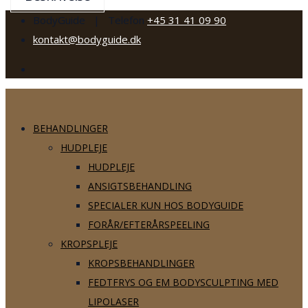
BodyGuide | Telefon
+45 31 41 09 90
kontakt@bodyguide.dk
BEHANDLINGER
HUDPLEJE
HUDPLEJE
ANSIGTSBEHANDLING
SPECIALER KUN HOS BODYGUIDE
FORÅR/EFTERÅRSPEELING
KROPSPLEJE
KROPSBEHANDLINGER
FEDTFRYS OG EM BODYSCULPTING MED
LIPOLASER