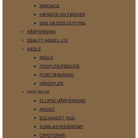
MASSAGE
HÆNDER OG FØDDER
EMS SÆDESCULPTING
HÅRFJERNING
BEAUTY ANGEL LYS
NEGLE
NEGLE
FODPLEJE/FØDDER
FORSTÆRKNING
HÅNDPLEJE
SPECIALER
ELLIPSE HÅRFJERNING
ANSIGT
SOLSKADET HUD
YUMILASHES/BROWS
CRYOTERAPI