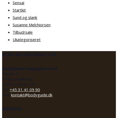
Sensai
Startkit
Sund og slank
Susanne Melchiorsen
Tilbud/sale
Ukategoriseret
KONTAKTINFORMATION
BodyGuide Hudplejeinstitut
Torvet 1
5700 Svendborg
CVR-nr: 20861045
Tel:
+45 31 41 09 90
Mail:
kontakt@bodyguide.dk
INDHOLD