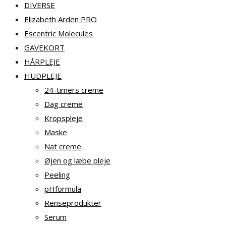
DIVERSE
Elizabeth Arden PRO
Escentric Molecules
GAVEKORT
HÅRPLEJE
HUDPLEJE
24-timers creme
Dag creme
Kropspleje
Maske
Nat creme
Øjen og læbe pleje
Peeling
pHformula
Renseprodukter
Serum