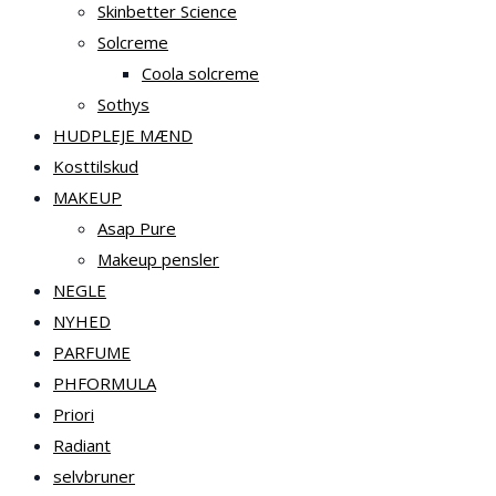
Skinbetter Science
Solcreme
Coola solcreme
Sothys
HUDPLEJE MÆND
Kosttilskud
MAKEUP
Asap Pure
Makeup pensler
NEGLE
NYHED
PARFUME
PHFORMULA
Priori
Radiant
selvbruner