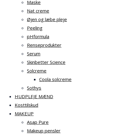
Maske
Nat creme
Øjen og læbe pleje
Peeling
pHformula
Renseprodukter
Serum
Skinbetter Science
Solcreme
Coola solcreme
Sothys
HUDPLEJE MÆND
Kosttilskud
MAKEUP
Asap Pure
Makeup pensler