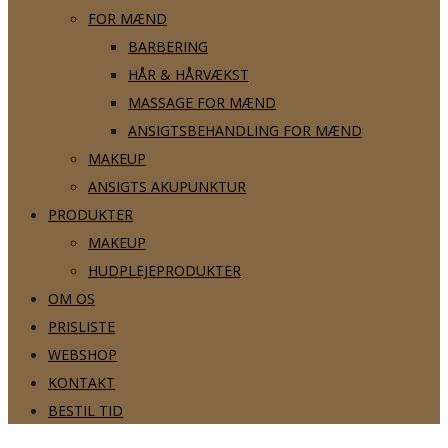
FOR MÆND
BARBERING
HÅR & HÅRVÆKST
MASSAGE FOR MÆND
ANSIGTSBEHANDLING FOR MÆND
MAKEUP
ANSIGTS AKUPUNKTUR
PRODUKTER
MAKEUP
HUDPLEJEPRODUKTER
OM OS
PRISLISTE
WEBSHOP
KONTAKT
BESTIL TID