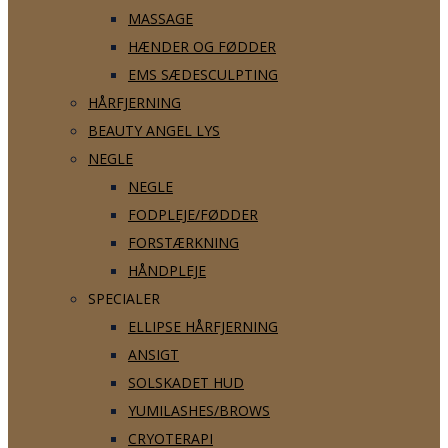
MASSAGE
HÆNDER OG FØDDER
EMS SÆDESCULPTING
HÅRFJERNING
BEAUTY ANGEL LYS
NEGLE
NEGLE
FODPLEJE/FØDDER
FORSTÆRKNING
HÅNDPLEJE
SPECIALER
ELLIPSE HÅRFJERNING
ANSIGT
SOLSKADET HUD
YUMILASHES/BROWS
CRYOTERAPI