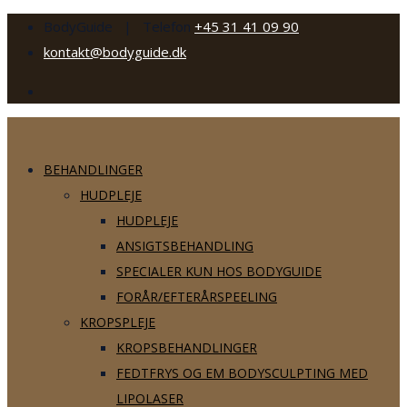
BodyGuide | Telefon
+45 31 41 09 90
kontakt@bodyguide.dk
BEHANDLINGER
HUDPLEJE
HUDPLEJE
ANSIGTSBEHANDLING
SPECIALER KUN HOS BODYGUIDE
FORÅR/EFTERÅRSPEELING
KROPSPLEJE
KROPSBEHANDLINGER
FEDTFRYS OG EM BODYSCULPTING MED
LIPOLASER