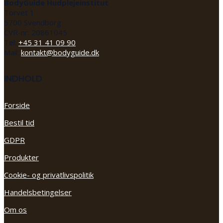
BodyGuide Hudplejeinstitut
Torvet 1
5700 Svendborg
CVR-nr: 20861045
Tel:
+45 31 41 09 90
Mail:
kontakt@bodyguide.dk
INDHOLD
Forside
Bestil tid
GDPR
Produkter
Cookie- og privatlivspolitik
Handelsbetingelser
Om os