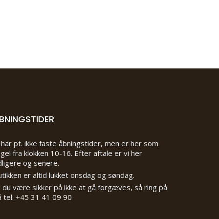
BNINGSTIDER
 har pt. ikke faste åbningstider, men er her som
gel fra klokken 10-16. Efter aftale er vi her
dligere og senere.
tikken er altid lukket onsdag og søndag.
l du være sikker på ikke at gå forgæves, så ring på
 tel:
+45 31 41 09 90