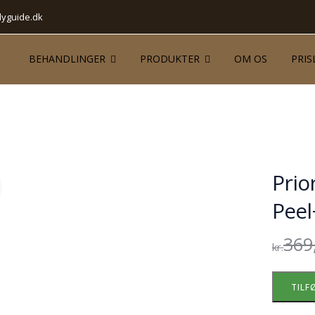
yguide.dk
BEHANDLINGER
PRODUKTER
OM OS
PRIS
Prio
Peel
369
kr.
TILF