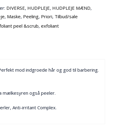
er:
DIVERSE
,
HUDPLEJE
,
HUDPLEJE MÆND
,
eje
,
Maske
,
Peeling
,
Priori
,
Tilbud/sale
foliant peel &scrub
,
exfoliant
Perfekt mod indgroede hår og god til barbering.
 da mælkesyren også peeler.
erler, Anti-irritant Complex.