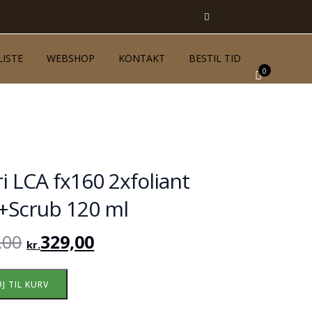
LISTE
WEBSHOP
KONTAKT
BESTIL TID
0
ri LCA fx160 2xfoliant
+Scrub 120 ml
,00
329,00
kr.
ØJ TIL KURV