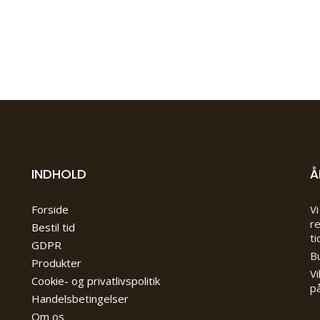
INDHOLD
Å
Forside
Vi
re
Bestil tid
ti
GDPR
Bu
Produkter
Vi
Cookie- og privatlivspolitik
på
Handelsbetingelser
Om os