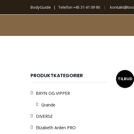
BodyGuide | Telefon
+45 31 41 09 90
kontakt@bod
PRODUKTKATEGORIER
TILBUD
BRYN OG VIPPER
Grande
DIVERSE
Elizabeth Arden PRO