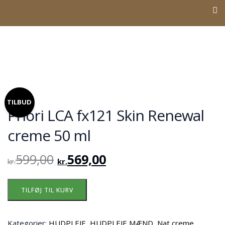
TILBUD
Priori LCA fx121 Skin Renewal
creme 50 ml
599,00
569,00
kr.
kr.
TILFØJ TIL KURV
Kategorier:
HUDPLEJE
,
HUDPLEJE MÆND
,
Nat creme
,