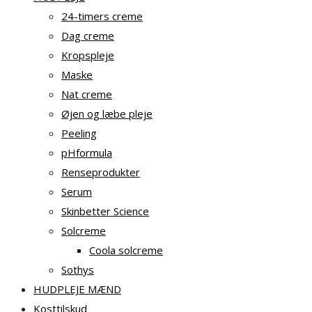
24-timers creme
Dag creme
Kropspleje
Maske
Nat creme
Øjen og læbe pleje
Peeling
pHformula
Renseprodukter
Serum
Skinbetter Science
Solcreme
Coola solcreme
Sothys
HUDPLEJE MÆND
Kosttilskud