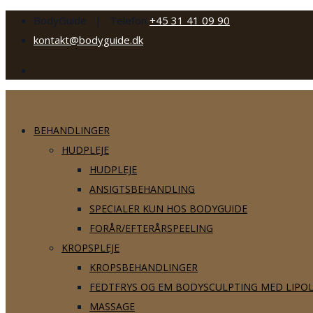
BodyGuide | Telefon
+45 31 41 09 90
kontakt@bodyguide.dk
BEHANDLINGER
HUDPLEJE
HUDPLEJE
ANSIGTSBEHANDLING
SPECIALER KUN HOS BODYGUIDE
FORÅR/EFTERÅRSPEELING
KROPSPLEJE
KROPSBEHANDLINGER
FEDTFRYS OG EM BODYSCULPTING MED LIPO
MASSAGE