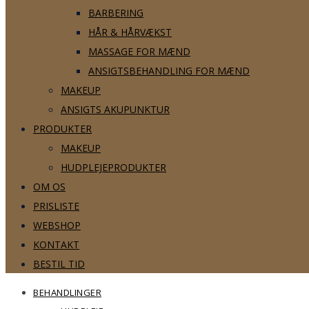
BARBERING
HÅR & HÅRVÆKST
MASSAGE FOR MÆND
ANSIGTSBEHANDLING FOR MÆND
MAKEUP
ANSIGTS AKUPUNKTUR
PRODUKTER
MAKEUP
HUDPLEJEPRODUKTER
OM OS
PRISLISTE
WEBSHOP
KONTAKT
BESTIL TID
BEHANDLINGER