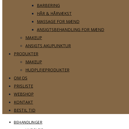
BARBERING
HÅR & HÅRVÆKST
MASSAGE FOR MÆND
ANSIGTSBEHANDLING FOR MÆND
MAKEUP
ANSIGTS AKUPUNKTUR
PRODUKTER
MAKEUP
HUDPLEJEPRODUKTER
OM OS
PRISLISTE
WEBSHOP
KONTAKT
BESTIL TID
BEHANDLINGER