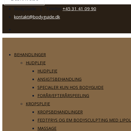
BodyGuide | Telefon
+45 31 41 09 90
kontakt@bodyguide.dk
BEHANDLINGER
HUDPLEJE
HUDPLEJE
ANSIGTSBEHANDLING
SPECIALER KUN HOS BODYGUIDE
FORÅR/EFTERÅRSPEELING
KROPSPLEJE
KROPSBEHANDLINGER
FEDTFRYS OG EM BODYSCULPTING MED LIPO
MASSAGE