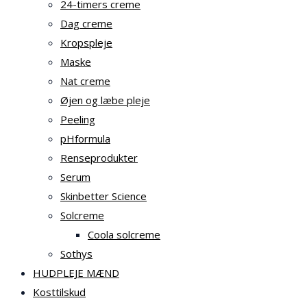
24-timers creme
Dag creme
Kropspleje
Maske
Nat creme
Øjen og læbe pleje
Peeling
pHformula
Renseprodukter
Serum
Skinbetter Science
Solcreme
Coola solcreme
Sothys
HUDPLEJE MÆND
Kosttilskud