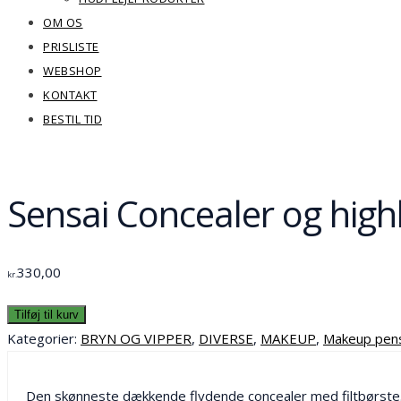
OM OS
PRISLISTE
WEBSHOP
KONTAKT
BESTIL TID
Sensai Concealer og hig
330,00
kr.
Tilføj til kurv
Kategorier:
BRYN OG VIPPER
,
DIVERSE
,
MAKEUP
,
Makeup pens
Den skønneste dækkende flydende concealer med filtbørste. Kan