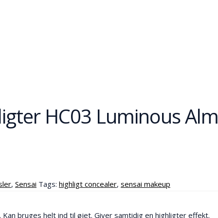
hligter HC03 Luminous Al
ler
,
Sensai
Tags:
highligt concealer
,
sensai makeup
 bruges helt ind til øjet. Giver samtidig en highligter effekt.