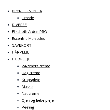
BRYN OG VIPPER
Grande
DIVERSE
Elizabeth Arden PRO
Escentric Molecules
GAVEKORT
HÅRPLEJE
HUDPLEJE
24-timers creme
Dag creme
Kropspleje
Maske
Nat creme
Øjen og læbe pleje
Peeling