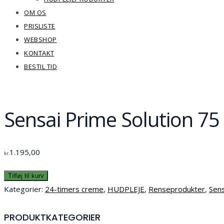
OM OS
PRISLISTE
WEBSHOP
KONTAKT
BESTIL TID
Sensai Prime Solution 75
1.195,00
kr.
Tilføj til kurv
Kategorier:
24-timers creme
,
HUDPLEJE
,
Renseprodukter
,
Sens
PRODUKTKATEGORIER