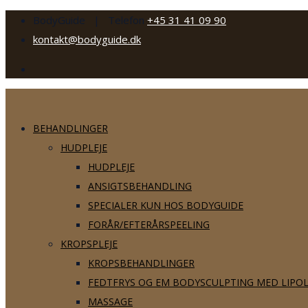
BodyGuide | Telefon
+45 31 41 09 90
kontakt@bodyguide.dk
BEHANDLINGER
HUDPLEJE
HUDPLEJE
ANSIGTSBEHANDLING
SPECIALER KUN HOS BODYGUIDE
FORÅR/EFTERÅRSPEELING
KROPSPLEJE
KROPSBEHANDLINGER
FEDTFRYS OG EM BODYSCULPTING MED LIPO
MASSAGE