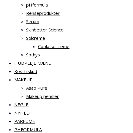
pHformula
Renseprodukter
Serum
Skinbetter Science
Solcreme
Coola solcreme
Sothys
HUDPLEJE MÆND
Kosttilskud
MAKEUP
Asap Pure
Makeup pensler
NEGLE
NYHED
PARFUME
PHFORMULA