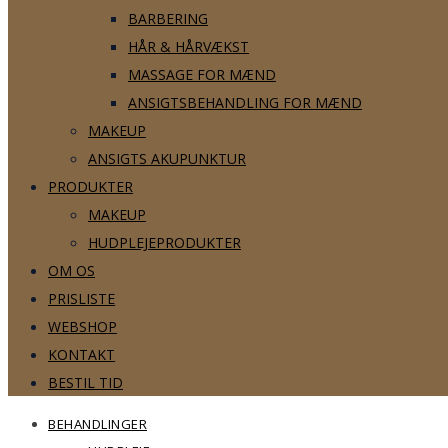
BARBERING
HÅR & HÅRVÆKST
MASSAGE FOR MÆND
ANSIGTSBEHANDLING FOR MÆND
MAKEUP
ANSIGTS AKUPUNKTUR
PRODUKTER
MAKEUP
HUDPLEJEPRODUKTER
OM OS
PRISLISTE
WEBSHOP
KONTAKT
BESTIL TID
BEHANDLINGER