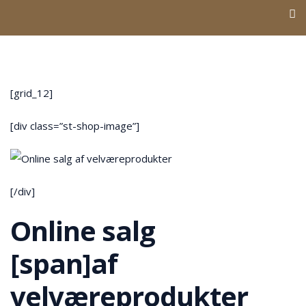
[grid_12]
[div class=”st-shop-image”]
[/div]
Online salg
[span]af
velværeprodukter