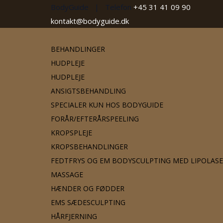
BodyGuide | Telefon
+45 31 41 09 90
kontakt@bodyguide.dk
BEHANDLINGER
HUDPLEJE
HUDPLEJE
ANSIGTSBEHANDLING
SPECIALER KUN HOS BODYGUIDE
FORÅR/EFTERÅRSPEELING
KROPSPLEJE
KROPSBEHANDLINGER
FEDTFRYS OG EM BODYSCULPTING MED LIPOLAS
MASSAGE
HÆNDER OG FØDDER
EMS SÆDESCULPTING
HÅRFJERNING