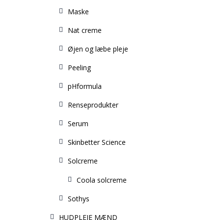
Maske
Nat creme
Øjen og læbe pleje
Peeling
pHformula
Renseprodukter
Serum
Skinbetter Science
Solcreme
Coola solcreme
Sothys
HUDPLEJE MÆND