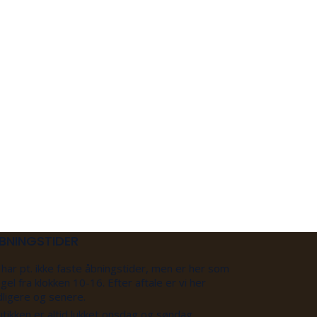
BNINGSTIDER
 har pt. ikke faste åbningstider, men er her som
gel fra klokken 10-16. Efter aftale er vi her
dligere og senere.
tikken er altid lukket onsdag og søndag.