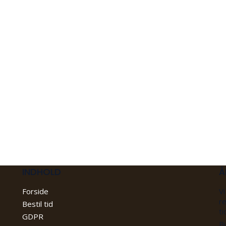
INDHOLD
Å
Forside
Vi
re
Bestil tid
ti
GDPR
Bu