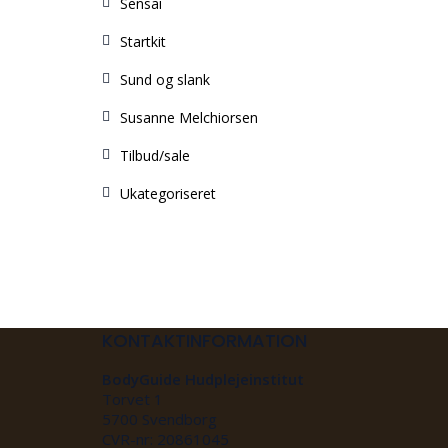
Sensai
Startkit
Sund og slank
Susanne Melchiorsen
Tilbud/sale
Ukategoriseret
KONTAKTINFORMATION
BodyGuide Hudplejeinstitut
Torvet 1
5700 Svendborg
CVR-nr: 20861045