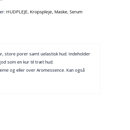
er:
HUDPLEJE
,
Kropspleje
,
Maske
,
Serum
 ar, store porer samt uelastisk hud. Indeholder
d som en kur til træt hud.
r creme og eller over Aromessence. Kan også