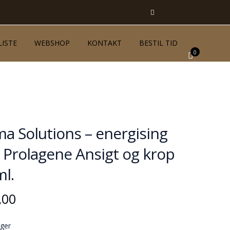
LISTE
WEBSHOP
KONTAKT
BESTIL TID
0
a Solutions – energising
– Prolagene Ansigt og krop
l.
,00
ager