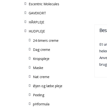
Escentric Molecules
GAVEKORT
HÅRPLEJE
Bes
HUDPLEJE
24-timers creme
Et u
Dag creme
hele
Anve
Kropspleje
brug
Maske
Nat creme
Øjen og læbe pleje
Peeling
pHformula