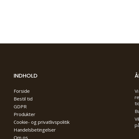
INDHOLD
Å
Forside
Vi
re
Bestil tid
ti
GDPR
Bu
Produkter
Vi
Cookie- og privatlivspolitik
på
Handelsbetingelser
Om os