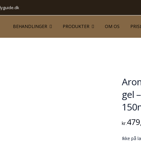
yguide.dk
BEHANDLINGER
PRODUKTER
OM OS
PRIS
Arom
gel 
150m
479
kr.
Ikke på l