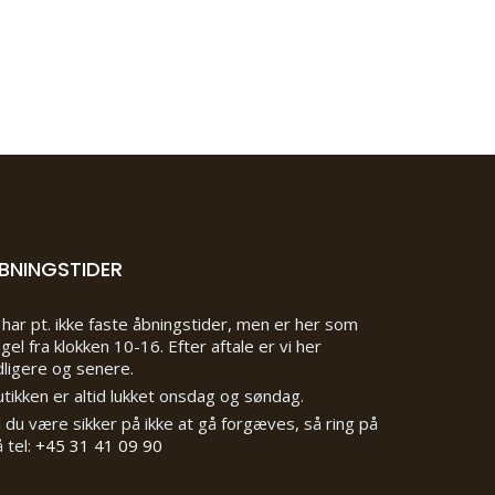
BNINGSTIDER
 har pt. ikke faste åbningstider, men er her som
gel fra klokken 10-16. Efter aftale er vi her
dligere og senere.
tikken er altid lukket onsdag og søndag.
l du være sikker på ikke at gå forgæves, så ring på
 tel:
+45 31 41 09 90